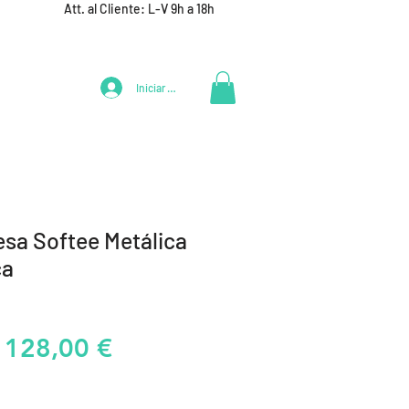
Att. al Cliente: L-V 9h a 18h
Iniciar Sesión
LIFESTYLE
+ DEPORTES
EQUIPAMIENTO EQUIPOS
esa Softee Metálica
ca
Precio
Precio
128,00 €
de