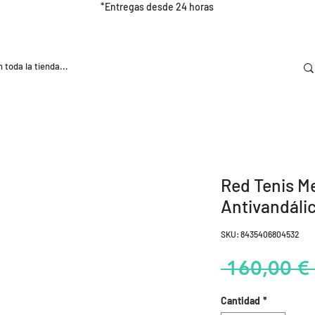
*Entregas desde 24 horas
DOOR
NUTRICIÓN E HIDRATRACIÓN
TRAINING
Red Tenis M
Antivandáli
SKU: 8435406804532
 160,00 € 
Cantidad
*