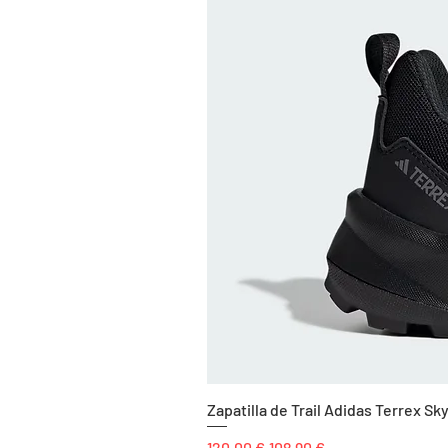
Zapatilla de Trail Adidas Terrex 
Precio
Precio de oferta
120,00 €
108,90 €