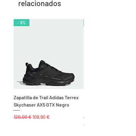
relacionados
- 9%
- 10%
Zapatilla de Trail Adidas Terrex
Rodillera de Niño
Skychaser AX5 GTX Negro
Balonmano/Voleibol Adid
Negro
Precio
Precio de oferta
120,00 €
108,90 €
Precio
25,00 €