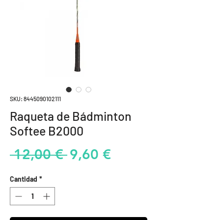
SKU: 8445090102111
Raqueta de Bádminton
Softee B2000
Precio
Precio
 12,00 € 
9,60 €
de
Cantidad
*
oferta