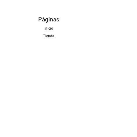
Páginas
Inicio
Tienda
Proyectos
Contacto
Formas de Pago
Envíos realizados con