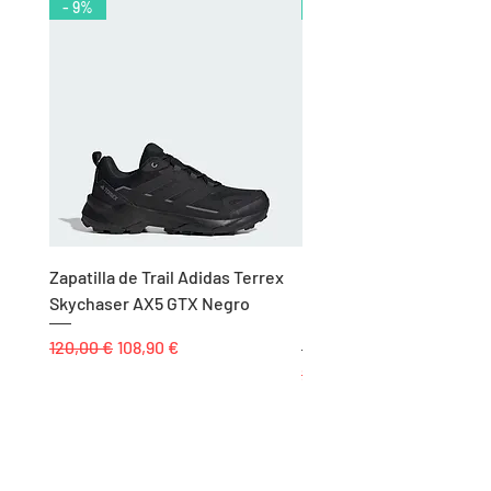
- 9%
- 10%
Zapatilla de Trail Adidas Terrex
Rodillera de Niño
Skychaser AX5 GTX Negro
Balonmano/Voleibol Adid
Negro
Precio
Precio de oferta
120,00 €
108,90 €
Precio
25,00 €
Páginas