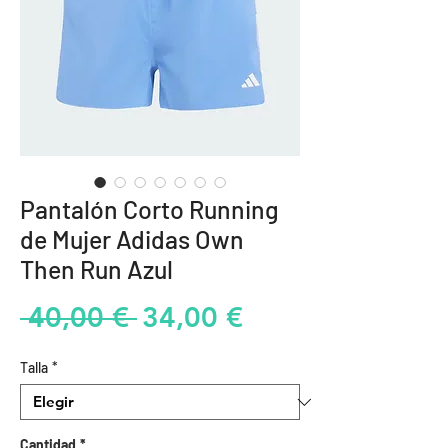
Pantalón Corto Running
de Mujer Adidas Own
Then Run Azul
Precio
Precio
 40,00 € 
34,00 €
de
Talla
*
oferta
Cantidad
*