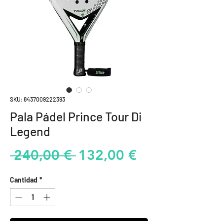
SKU: 8437009222393
Pala Pádel Prince Tour Di
Legend
Precio
Precio
 240,00 € 
132,00 €
de
Cantidad
*
oferta