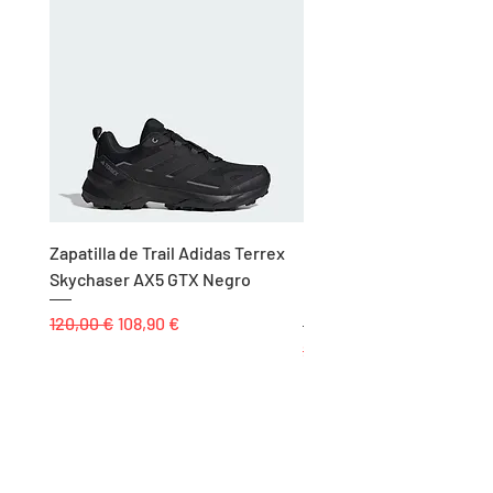
Zapatilla de Trail Adidas Terrex
Rodillera de Niño
Skychaser AX5 GTX Negro
Balonmano/Voleibol Adid
Negro
Precio
Precio de oferta
120,00 €
108,90 €
Precio
25,00 €
Páginas