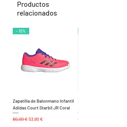
Productos
relacionados
- 10%
- 9%
Zapatilla de Balonmano Infantil
Zapatilla de Balonmano I
Adidas Court Starbil JR Coral
Adidas Ligra 8 K Blanco
Precio
Precio de oferta
Precio
60,00 €
53,90 €
55,00 €