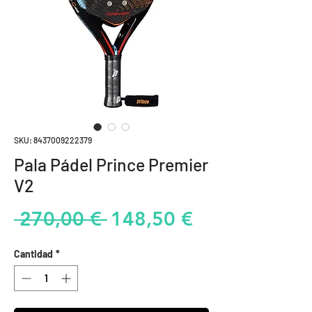
SKU: 8437009222379
Pala Pádel Prince Premier
V2
Precio
Precio
 270,00 € 
148,50 €
de
Cantidad
*
oferta