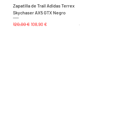
Zapatilla de Trail Adidas Terrex
Rodillera de Niño
Skychaser AX5 GTX Negro
Balonmano/Voleibol Adid
Negro
Precio
Precio de oferta
120,00 €
108,90 €
Precio
25,00 €
Páginas
Inicio
Tienda
Proyectos
Contacto
Formas de Pago