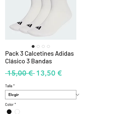
Pack 3 Calcetines Adidas
Clásico 3 Bandas
Precio
Precio
 15,00 € 
13,50 €
de
Talla
*
oferta
Color
*