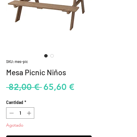
SKU: mes-pic
Mesa Picnic Niños
Precio
Precio
 82,00 € 
65,60 €
de
Cantidad
*
oferta
Agotado