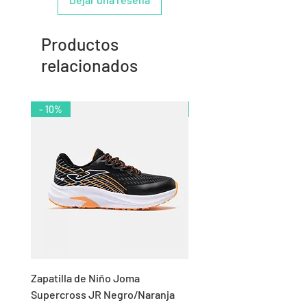
Productos
relacionados
- 10%
- 11%
Zapatilla de Niño Joma
Chándal de Hombre Adid
Supercross JR Negro/Naranja
Bandas Algodón Marino