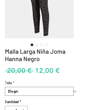
Malla Larga Niña Joma
Hanna Negro
Precio
Precio
 20,00 € 
12,00 €
de
Talla
*
oferta
Cantidad
*