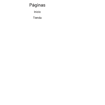
Páginas
Inicio
Tienda
Proyectos
Contacto
Formas de Pago
Envíos realizados con
Redes Sociales