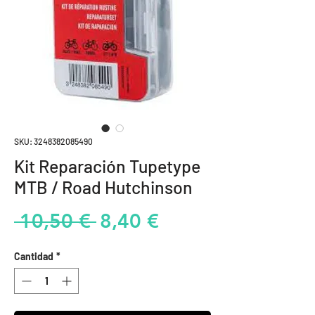
SKU: 3248382085490
Kit Reparación Tupetype
MTB / Road Hutchinson
Precio
Precio
 10,50 € 
8,40 €
de
Cantidad
*
oferta