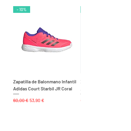
- 10%
- 9%
Zapatilla de Balonmano Infantil
Zapatilla de Balonmano I
Adidas Court Starbil JR Coral
Adidas Ligra 8 K Blanco
Precio
Precio de oferta
Precio
60,00 €
53,90 €
55,00 €