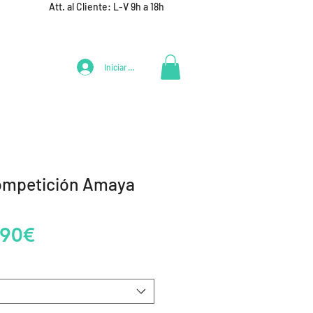
Att. al Cliente: L-V 9h a 18h
Iniciar Sesión
LIFESTYLE
+ DEPORTES
EQUIPAMIENTO EQUIPOS
Competición Amaya
Precio
,90€
de
oferta