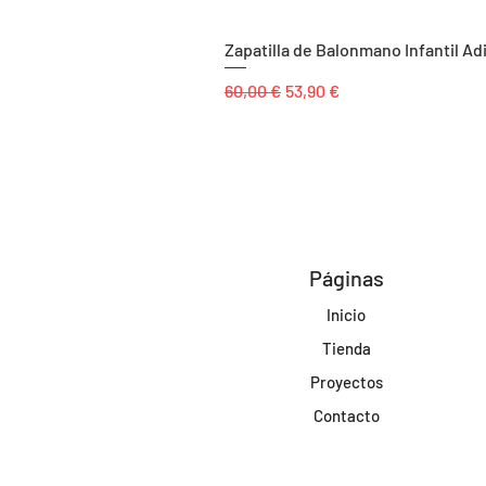
Zapatilla de Balonmano Infantil Ad
Precio
Precio de oferta
60,00 €
53,90 €
Páginas
Inicio
Tienda
Proyectos
Contacto