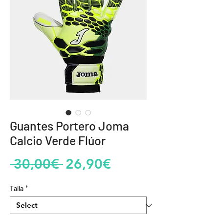
Guantes Portero Joma
Calcio Verde Flúor
Regular
Sale
 30,00€ 
26,90€
Price
Price
Talla
*