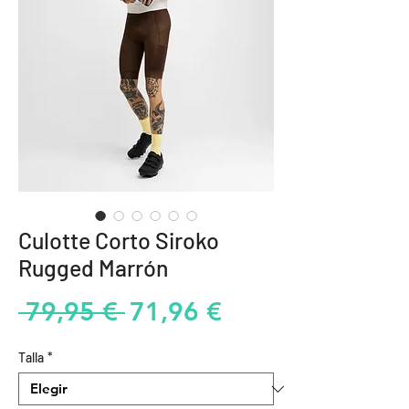
Culotte Corto Siroko
Rugged Marrón
Precio
Precio
 79,95 € 
71,96 €
de
Talla
*
oferta