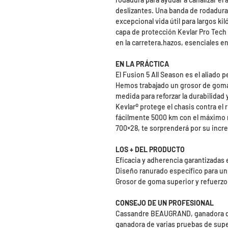
deslizantes. Una banda de rodadur
excepcional vida útil para largos k
capa de protección Kevlar Pro Tech 
en la carretera.hazos, esenciales en 
EN LA PRÁCTICA
El Fusion 5 All Season es el aliado p
Hemos trabajado un grosor de goma 
medida para reforzar la durabilidad
Kevlar® protege el chasis contra el
fácilmente 5000 km con el máximo re
700×28, te sorprenderá por su increí
LOS + DEL PRODUCTO
Eficacia y adherencia garantizadas 
Diseño ranurado específico para un
Grosor de goma superior y refuerzo 
CONSEJO DE UN PROFESIONAL
Cassandre BEAUGRAND, ganadora de
ganadora de varias pruebas de supe