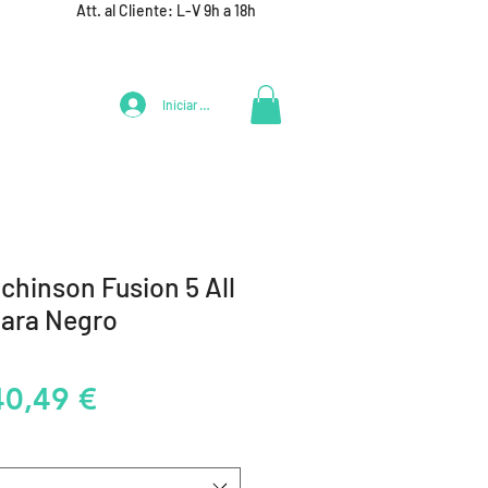
Att. al Cliente: L-V 9h a 18h
Iniciar Sesión
LIFESTYLE
+ DEPORTES
EQUIPAMIENTO EQUIPOS
chinson Fusion 5 All
ara Negro
recio
Precio
40,49 €
de
oferta