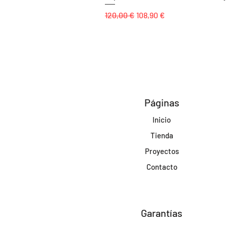
Precio
Precio de oferta
120,00 €
108,90 €
Páginas
Inicio
Tienda
Proyectos
Contacto
Garantías