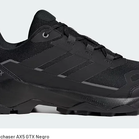
Vista rápida
Skychaser AX5 GTX Negro