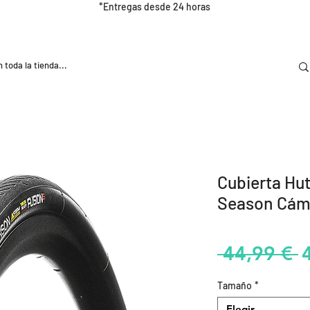
*Entregas desde 24 horas
DOOR
NUTRICIÓN E HIDRATRACIÓN
TRAINING
Cubierta Hut
Season Cám
P
 44,99 € 
Tamaño
*
Elegir