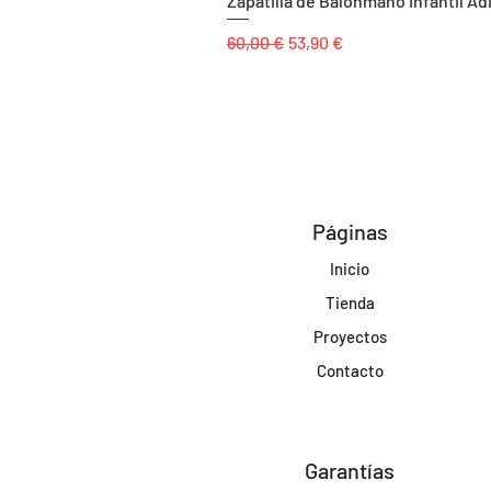
Zapatilla de Balonmano Infantil Ad
Precio
Precio de oferta
60,00 €
53,90 €
Páginas
Inicio
Tienda
Proyectos
Contacto
Garantías