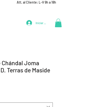
Att. al Cliente: L-V 9h a 18h
Iniciar Sesión
LIFESTYLE
+ DEPORTES
EQUIPAMIENTO EQUIPOS
e Chándal Joma
D. Terras de Maside
ecio