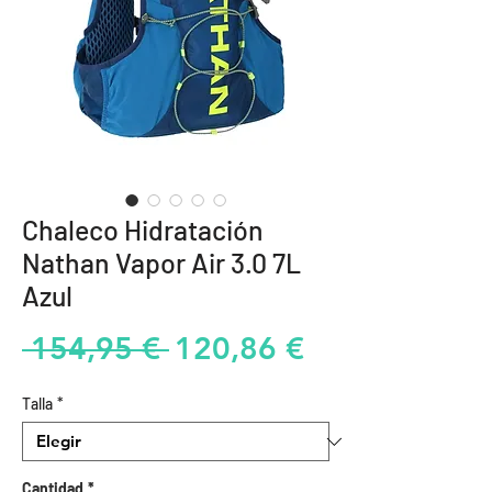
Chaleco Hidratación
Nathan Vapor Air 3.0 7L
Azul
Precio
Precio
 154,95 € 
120,86 €
de
Talla
*
oferta
Cantidad
*