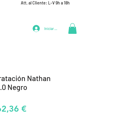
Att. al Cliente: L-V 9h a 18h
Iniciar Sesión
LIFESTYLE
+ DEPORTES
EQUIPAMIENTO EQUIPOS
ratación Nathan
2.0 Negro
recio
Precio
62,36 €
de
oferta