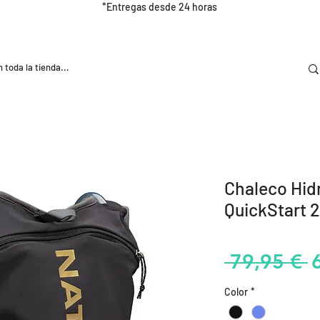
*Entregas desde 24 horas
DOOR
NUTRICIÓN E HIDRATRACIÓN
TRAINING
Chaleco Hid
QuickStart 
P
 79,95 € 
Color
*