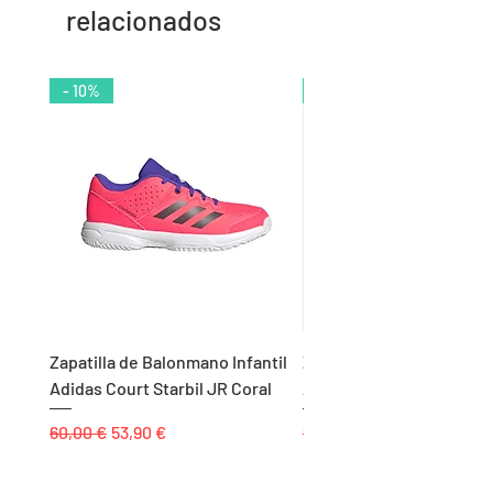
relacionados
- 10%
- 9%
Zapatilla de Balonmano Infantil
Zapatilla de Balonmano I
Adidas Court Starbil JR Coral
Adidas Ligra 8 K Blanco
Precio
Precio de oferta
Precio
60,00 €
53,90 €
55,00 €