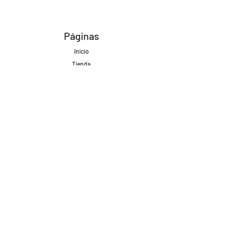
Páginas
Inicio
Tienda
Proyectos
Contacto
Formas de Pago
Envíos realizados con