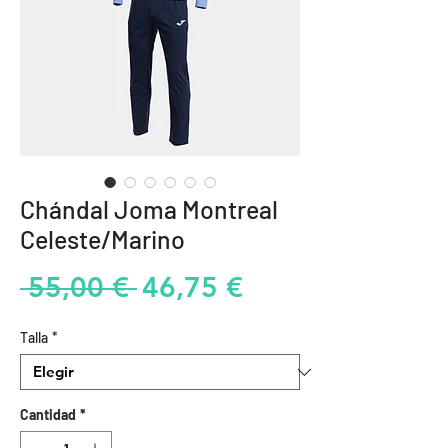
Chándal Joma Montreal
Celeste/Marino
Precio
Precio
 55,00 € 
46,75 €
de
Talla
*
oferta
Cantidad
*