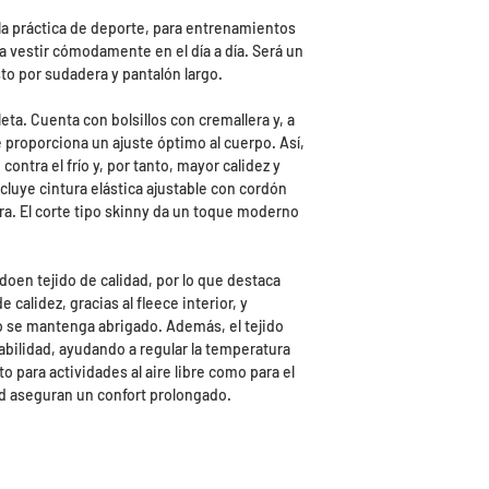
a práctica de deporte, para entrenamientos
a vestir cómodamente en el día a día. Será un
to por sudadera y pantalón largo.
ta. Cuenta con bolsillos con cremallera y, a
e proporciona un ajuste óptimo al cuerpo. Así,
ontra el frío y, por tanto, mayor calidez y
cluye cintura elástica ajustable con cordón
lera. El corte tipo skinny da un toque moderno
en tejido de calidad, por lo que destaca
 calidez, gracias al fleece interior, y
o se mantenga abrigado. Además, el tejido
abilidad, ayudando a regular la temperatura
to para actividades al aire libre como para el
ad aseguran un confort prolongado.