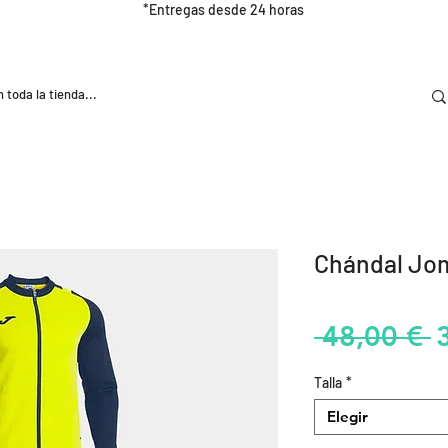
*Entregas desde 24 horas
DOOR
NUTRICIÓN E HIDRATRACIÓN
TRAINING
Chándal Jom
P
 48,00 € 
Talla
*
Elegir