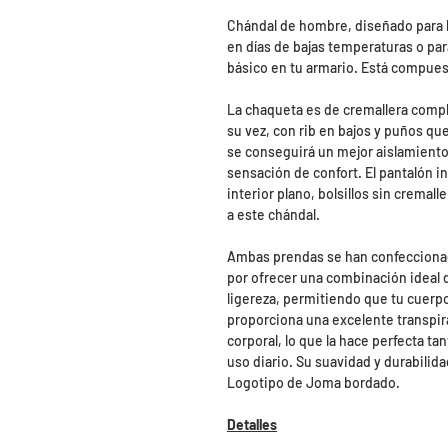
Chándal de hombre, diseñado para l
en días de bajas temperaturas o par
básico en tu armario. Está compues
La chaqueta es de cremallera comple
su vez, con rib en bajos y puños qu
se conseguirá un mejor aislamiento c
sensación de confort. El pantalón in
interior plano, bolsillos sin cremal
a este chándal.
Ambas prendas se han confeccionado
por ofrecer una combinación ideal de
ligereza, permitiendo que tu cuerp
proporciona una excelente transpir
corporal, lo que la hace perfecta tan
uso diario. Su suavidad y durabilid
Logotipo de Joma bordado.
Detalles