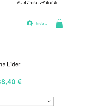
Att. al Cliente: L-V 9h a 18h
Iniciar Sesión
LIFESTYLE
+ DEPORTES
EQUIPAMIENTO EQUIPOS
a Lider
recio
Precio
38,40 €
de
oferta