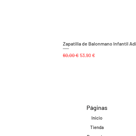
Zapatilla de Balonmano Infantil Ad
Precio
Precio de oferta
60,00 €
53,90 €
Páginas
Inicio
Tienda