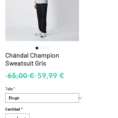
Chándal Champion
Sweatsuit Gris
Precio
Precio
 65,00 € 
59,99 €
de
Talla
*
oferta
Cantidad
*