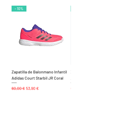
- 10%
- 9%
Zapatilla de Balonmano Infantil
Zapatilla de Balonmano I
Adidas Court Starbil JR Coral
Adidas Ligra 8 K Blanco
Precio
Precio de oferta
Precio
60,00 €
53,90 €
55,00 €