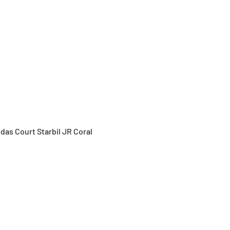
Vista rápida
idas Court Starbil JR Coral