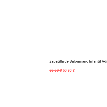
Zapatilla de Balonmano Infantil Ad
Precio
Precio de oferta
60,00 €
53,90 €