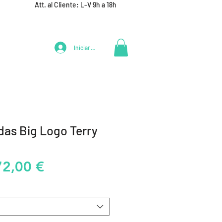
Att. al Cliente: L-V 9h a 18h
Iniciar Sesión
LIFESTYLE
+ DEPORTES
EQUIPAMIENTO EQUIPOS
das Big Logo Terry
recio
Precio
72,00 €
de
oferta