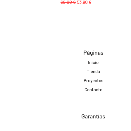
Precio
Precio de oferta
60,00 €
53,90 €
Páginas
Inicio
Tienda
Proyectos
Contacto
Garantías