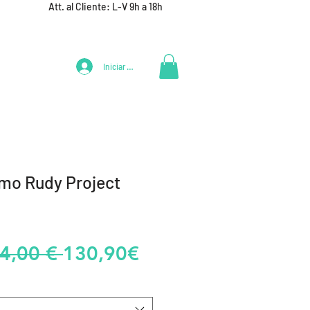
Att. al Cliente: L-V 9h a 18h
Iniciar Sesión
LIFESTYLE
+ DEPORTES
EQUIPAMIENTO EQUIPOS
smo Rudy Project
Precio
Precio
4,00 € 
130,90€
de
oferta