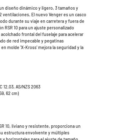
un diseño dinámico y ligero, 3 tamaños y
22 ventilaciones. El nuevo Venger es un casco
odo durante su viaje en carretera y fuera de
ón RSR 10 para un ajuste personalizado
acolchado frontal del fuselaje para acelerar
hado de red impecable y pegatinas
e en molde 'X-Kross' mejora la seguridad y la
SC 12.03, AS/NZS 2063
(59, 62 cm)
SR 10, liviano y resistente, proporciona un
 su estructura envolvente y múltiples
 y horizontales para el ajuste de tamaño.