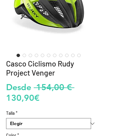
Casco Ciclismo Rudy
Project Venger
Precio
Desde
 154,00 € 
Precio
130,90€
de
Talla
*
oferta
Color
*