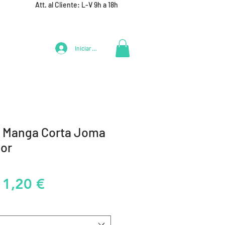
Att. al Cliente: L-V 9h a 18h
Iniciar Sesión
LIFESTYLE
+ DEPORTES
EQUIPAMIENTO EQUIPOS
e Manga Corta Joma
úor
recio
Precio
11,20 €
de
oferta