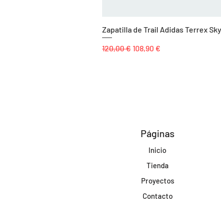
Zapatilla de Trail Adidas Terrex 
Precio
Precio de oferta
120,00 €
108,90 €
Páginas
Inicio
Tienda
Proyectos
Contacto