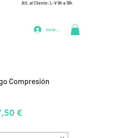
Att. al Cliente: L-V 9h a 18h
Iniciar Sesión
LIFESTYLE
+ DEPORTES
EQUIPAMIENTO EQUIPOS
rgo Compresión
o
recio
Precio
7,50 €
de
oferta