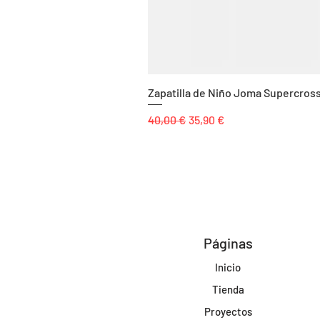
Zapatilla de Niño Joma Supercros
Precio
Precio de oferta
40,00 €
35,90 €
Páginas
Inicio
Tienda
Proyectos