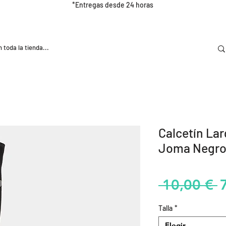
*Entregas desde 24 horas
DOOR
NUTRICIÓN E HIDRATRACIÓN
TRAINING
Calcetín La
Joma Negr
P
 10,00 € 
Talla
*
Elegir