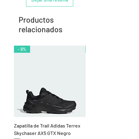
Productos
relacionados
- 9%
- 10%
Zapatilla de Trail Adidas Terrex
Rodillera de Niño
Skychaser AX5 GTX Negro
Balonmano/Voleibol Adid