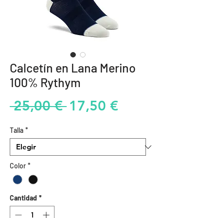
Calcetín en Lana Merino
100% Rythym
Precio
Precio
 25,00 € 
17,50 €
de
Talla
*
oferta
Color
*
Cantidad
*