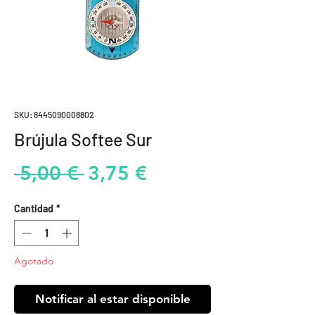
SKU: 8445090008802
Brújula Softee Sur
Precio
Precio
 5,00 € 
3,75 €
de
Cantidad
*
oferta
Agotado
Notificar al estar disponible