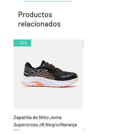
Productos
relacionados
- 10%
- 11%
Zapatilla de Niño Joma
Chándal de Hombre Adid
Supercross JR Negro/Naranja
Bandas Algodón Marino