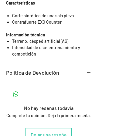
Características
Corte sintético de una sola pieza
Contrafuerte EXO Counter
Información técnica
Terreno: césped artificial (AG)
Intensidad de uso: entrenamiento y
competición
Política de Devolución
¿Puedo devolver un producto?
​¡Claro! Tienes un plazo 30 días para
realizar una devolución o cambio desde
el momento en que recibas tu pedido.
No hay reseñas todavía
​Tu recogida será realizada en la
Comparte tu opinión. Deja la primera reseña.
dirección que escojas, no tendrás que
imprimir nada, solo tener a punto el
Dejar una reseña
paquete para cuando vengan a