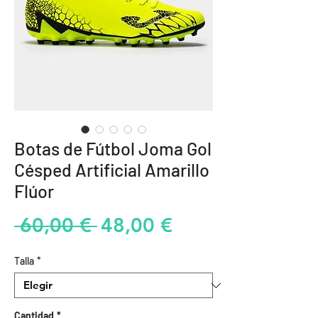
Botas de Fútbol Joma Gol
Césped Artificial Amarillo
Flúor
Precio
Precio
 60,00 € 
48,00 €
de
Talla
*
oferta
Cantidad
*