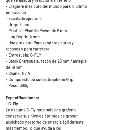
que se adapta y reacciona al terreno
- El agarre más duro del mundo para lo último
en tracción
- Escala de ajuste: 5
- Drop: 6 mm
- Plantilla: Plantilla Power de 6 mm
- Lug Depth: 4 mm
- Uso previsto: Para senderos duros y
rocosos y para carretera
- Entresuela: G-FLY
- Stack Entresuela: tacón de 25 mm / antepié
de 19 mm
- Shank: N / A
- Compuesto de suela: Graphene Grip
- Peso: 390g
Especificaciones:
- G-Fly
La espuma G-Fly mejorada con grafeno
conserva sus niveles óptimos de grosor
acolchado y retorno de energía ágil durante
más tiempo, lo que ayuda a los