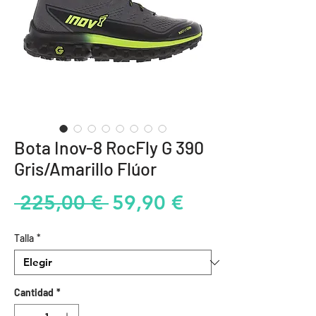
Bota Inov-8 RocFly G 390
Gris/Amarillo Flúor
Precio
Precio
 225,00 € 
59,90 €
de
Talla
*
oferta
Cantidad
*