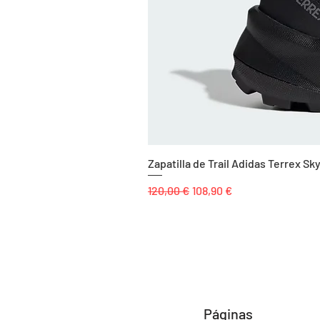
Zapatilla de Trail Adidas Terrex 
Precio
Precio de oferta
120,00 €
108,90 €
Páginas