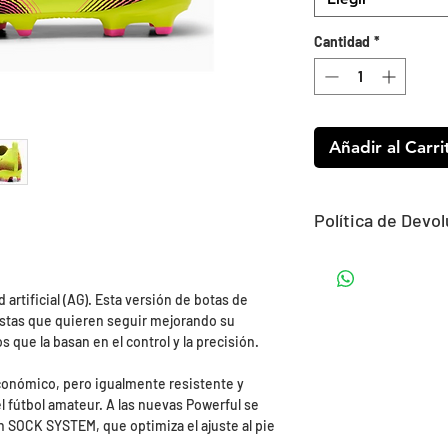
Cantidad
*
Añadir al Carri
Política de Devo
¿Puedo devolver u
​¡Claro! Tienes un p
 artificial (AG). Esta versión de botas de
devolución o camb
listas que quieren seguir mejorando su
recibas tu pedido.
 que la basan en el control y la precisión.
​Tu recogida será r
escojas, no tendrás
conómico, pero igualmente resistente y
a punto el paquete
el fútbol amateur. A las nuevas Powerful se
Este servicio tiene
ín SOCK SYSTEM, que optimiza el ajuste al pie