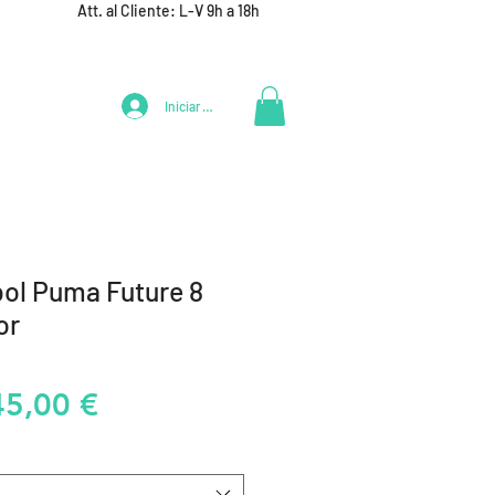
Att. al Cliente: L-V 9h a 18h
Iniciar Sesión
LIFESTYLE
+ DEPORTES
EQUIPAMIENTO EQUIPOS
bol Puma Future 8
or
recio
Precio
45,00 €
de
oferta