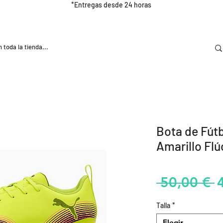
*Entregas desde 24 horas
DOOR
NUTRICIÓN E HIDRATRACIÓN
TRAINING
Bota de Fút
Amarillo Flú
P
 50,00 € 
Talla
*
Elegir