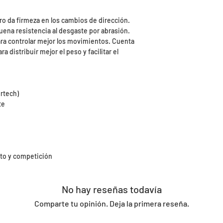
25.99€ euros para 
pesados/voluminoso
o da firmeza en los cambios de dirección.
entre 5 y 9 días lab
buena resistencia al desgaste por abrasión.
​Ten en cuenta que,
ara controlar mejor los movimientos. Cuenta
deberás realizar el
 distribuir mejor el peso y facilitar el
Es por eso que Dep
responsable del pa
nuestros almacene
ertech)
que escojas una co
te
facilite un seguimi
Para más informac
nosotros en:
​E-mail: pedidos@
Telf.: 986 794 411
to y competición
No hay reseñas todavía
Comparte tu opinión. Deja la primera reseña.