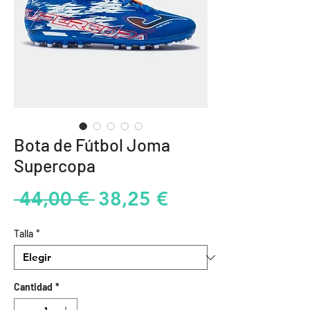
Bota de Fútbol Joma
Supercopa
Precio
Precio
 44,00 € 
38,25 €
de
Talla
*
oferta
Cantidad
*