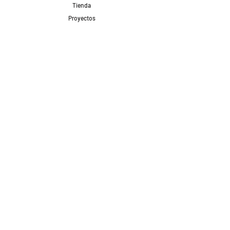
Tienda
Proyectos
Contacto
Formas de Pago
Envíos realizados con
Redes Sociales
Proyectos