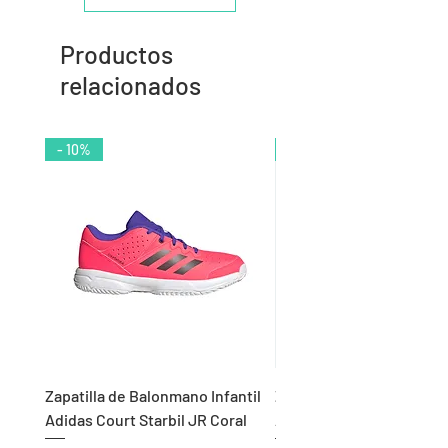
Productos
relacionados
- 10%
- 9%
Zapatilla de Balonmano Infantil
Zapatilla de Balonmano I
Adidas Court Starbil JR Coral
Adidas Ligra 8 K Blanco