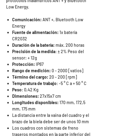
protocolos inalámbricos ANT + y Bluetooth
Low Energy.
Comunicación:
ANT +, Bluetooth Low
Energy
Fuente de alimentación:
1x batería
CR2032
Duración de la batería:
máx. 200 horas
Precisión de la medida
: ± 2% Peso del
sensor: + 12g
Protección:
IP67
Rango de medición:
0 - 2000 [vatios]
Término del cargo:
20 - 200 [rpm]
Temperatura de trabajo
: -5 ° C a + 50 ° C
Peso
: 0,42 Kg
Dimensiones:
27x15x7 cm
Longitudes disponibles:
170 mm, 172,5
mm, 175 mm
La distancia entre la vaina del cuadro y el
brazo de la biela debe ser de unos 10 mm
Los cuadros con sistemas de freno
traseros montados en la parte inferior del