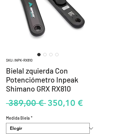
SKU: INPK-RX810
BielaI zquierda Con
Potenciómetro Inpeak
Shimano GRX RX810
Precio
Precio
 389,00 € 
350,10 €
de
Medida Biela
*
oferta