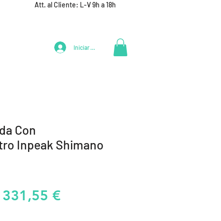
Att. al Cliente: L-V 9h a 18h
Iniciar Sesión
LIFESTYLE
+ DEPORTES
EQUIPAMIENTO EQUIPOS
rda Con
tro Inpeak Shimano
Precio
Precio
331,55 €
de