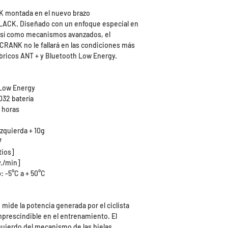
 montada en el nuevo brazo
LACK. Diseñado con un enfoque especial en
 así como mecanismos avanzados, el
CRANK no le fallará en las condiciones más
mbricos ANT + y Bluetooth Low Energy.
 Low Energy
032 batería
 horas
izquierda + 10g
7
tios]
v./min]
o
: -5°C a + 50°C
mide la potencia generada por el ciclista
mprescindible en el entrenamiento. El
zquierdo del mecanismo de las bielas