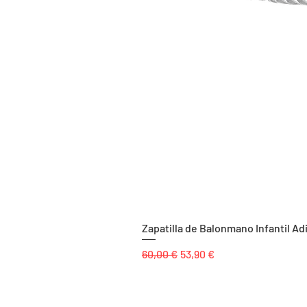
Zapatilla de Balonmano Infantil Ad
Precio
Precio de oferta
60,00 €
53,90 €