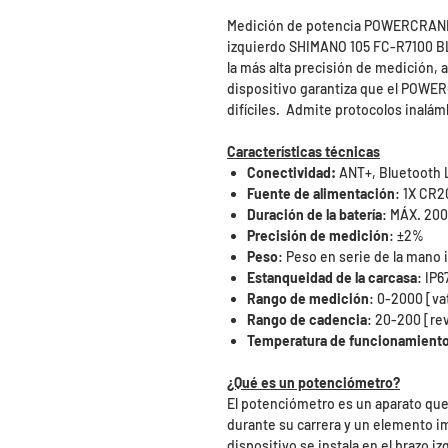
Medición de potencia POWERCRANK
izquierdo SHIMANO 105 FC-R7100 B
la más alta precisión de medición,
dispositivo garantiza que el POWER
difíciles. Admite protocolos inalá
Características técnicas
Conectividad:
ANT+, Bluetooth
Fuente de alimentación
: 1X CR2
Duración de la batería
: MÁX. 200
Precisión de medición
: ±2%
Peso
: Peso en serie de la mano 
Estanqueidad de la carcasa
: IP6
Rango de medición
: 0-2000 [va
Rango de cadencia
: 20-200 [re
Temperatura de funcionamient
¿Qué es un potenciómetro?
El potenciómetro es un aparato que 
durante su carrera y un elemento i
dispositivo se instala en el brazo i