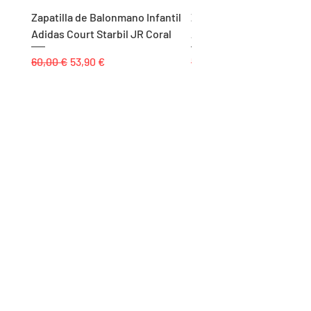
Zapatilla de Balonmano Infantil
Zapatilla de Balonmano I
Adidas Court Starbil JR Coral
Adidas Ligra 8 K Blanco
Precio
Precio de oferta
Precio
60,00 €
53,90 €
55,00 €
Páginas
Inicio
Tienda
Proyectos
Contacto
Formas de Pago