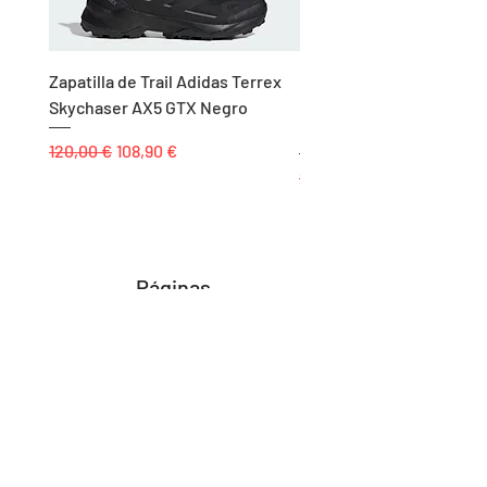
Zapatilla de Trail Adidas Terrex
Rodillera de Niño
Skychaser AX5 GTX Negro
Balonmano/Voleibol Adid
Negro
Precio
Precio de oferta
120,00 €
108,90 €
Precio
25,00 €
Páginas
Inicio
Tienda
Proyectos
Contacto
Formas de Pago