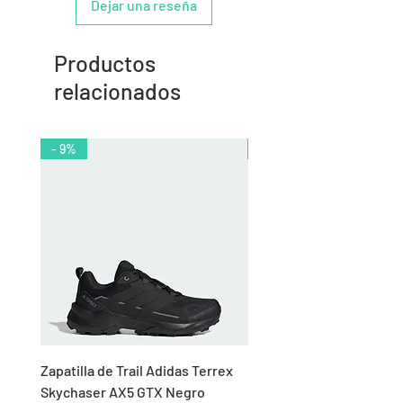
Dejar una reseña
Productos
relacionados
- 9%
- 10%
Zapatilla de Trail Adidas Terrex
Rodillera de Niño
Skychaser AX5 GTX Negro
Balonmano/Voleibol Adid