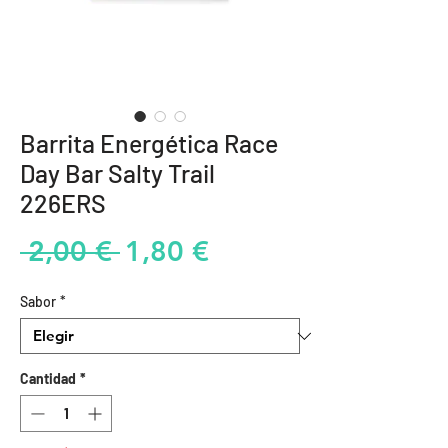
Barrita Energética Race
Day Bar Salty Trail
226ERS
Precio
Precio
 2,00 € 
1,80 €
de
Sabor
*
oferta
Cantidad
*