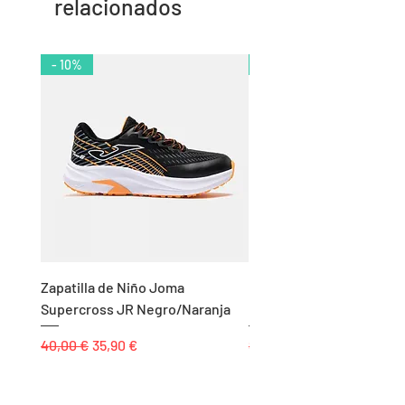
relacionados
- 10%
- 11%
Zapatilla de Niño Joma
Chándal de Hombre Adid
Supercross JR Negro/Naranja
Bandas Algodón Marino
Precio
Precio de oferta
Precio
40,00 €
35,90 €
85,00 €