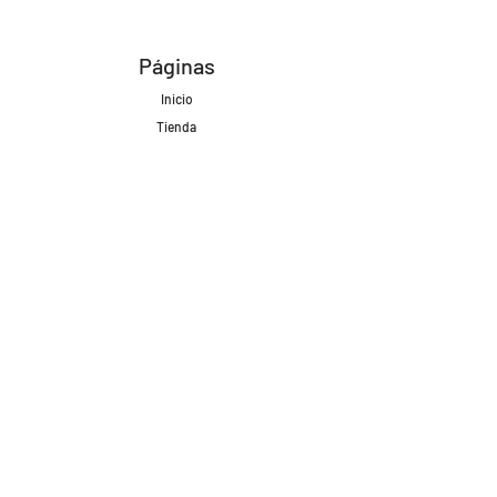
Páginas
Inicio
Tienda
Proyectos
Contacto
Formas de Pago
Envíos realizados con