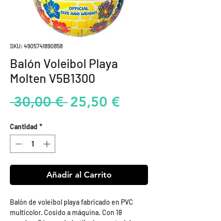
SKU: 4905741890858
Balón Voleibol Playa
Molten V5B1300
Precio
Precio
 30,00 € 
25,50 €
de
Cantidad
*
oferta
Añadir al Carrito
Balón de voleibol playa fabricado en PVC
multicolor. Cosido a máquina. Con 18