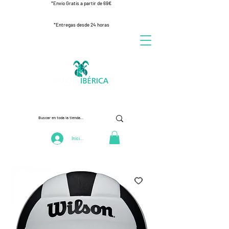
*Envío Gratis a partir de 69€
*Entregas desde 24 horas
Iniciar Sesión