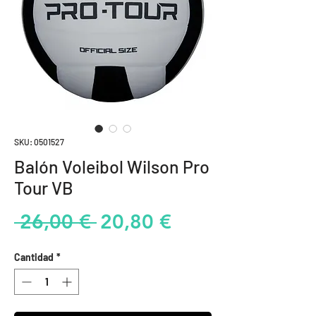
SKU: 0501527
Balón Voleibol Wilson Pro
Tour VB
Precio
Precio
 26,00 € 
20,80 €
de
Cantidad
*
oferta