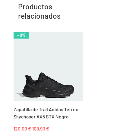
Productos
relacionados
- 9%
- 10%
Zapatilla de Trail Adidas Terrex
Rodillera de Niño
Skychaser AX5 GTX Negro
Balonmano/Voleibol Adid
Negro
Precio
Precio de oferta
120,00 €
108,90 €