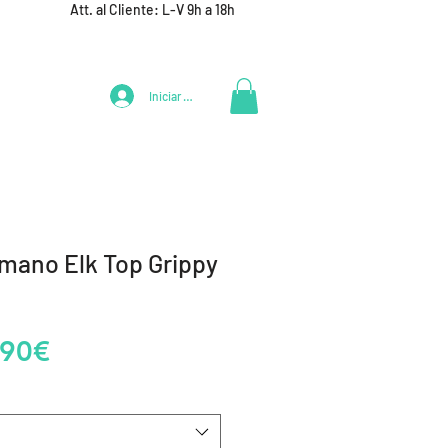
Att. al Cliente: L-V 9h a 18h
Iniciar Sesión
LIFESTYLE
+ DEPORTES
EQUIPAMIENTO EQUIPOS
mano Elk Top Grippy
Precio
,90€
de
oferta