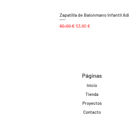
Zapatilla de Balonmano Infantil Ad
Precio
Precio de oferta
60,00 €
53,90 €
Páginas
Inicio
Tienda
Proyectos
Contacto