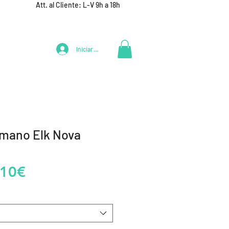
Att. al Cliente: L-V 9h a 18h
Iniciar Sesión
LIFESTYLE
+ DEPORTES
EQUIPAMIENTO EQUIPOS
mano Elk Nova
Precio
,10€
de
oferta