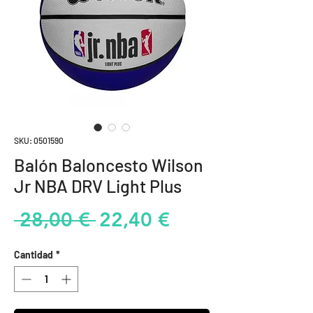
SKU: 0501590
Balón Baloncesto Wilson
Jr NBA DRV Light Plus
Precio
Precio
 28,00 € 
22,40 €
de
Cantidad
*
oferta