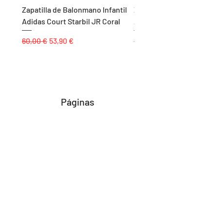
Zapatilla de Balonmano Infantil
Zapatilla de Balonmano I
Adidas Court Starbil JR Coral
Adidas Ligra 8 K Blanco
Precio
Precio de oferta
Precio
60,00 €
53,90 €
55,00 €
Páginas
Inicio
Tienda
Proyectos
Contacto
Formas de Pago