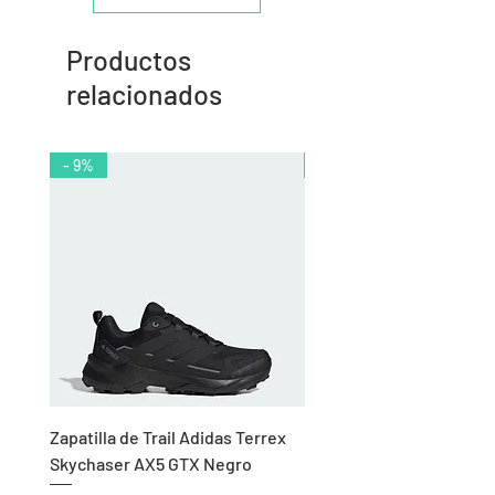
Productos
relacionados
- 9%
- 10%
Zapatilla de Trail Adidas Terrex
Rodillera de Niño
Skychaser AX5 GTX Negro
Balonmano/Voleibol Adid
Negro