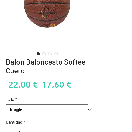
Balón Baloncesto Softee
Cuero
Precio
Precio
 22,00 € 
17,60 €
de
Talla
*
oferta
Cantidad
*