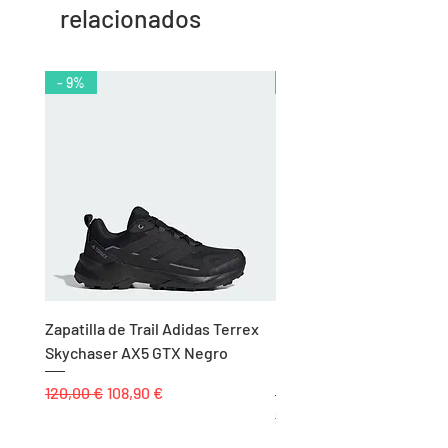
relacionados
- 9%
- 10%
Zapatilla de Trail Adidas Terrex
Rodillera de Niño
Skychaser AX5 GTX Negro
Balonmano/Voleibol Adid
Negro
Precio
Precio de oferta
120,00 €
108,90 €
Precio
25,00 €