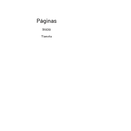
Páginas
Inicio
Tienda
Proyectos
Contacto
Formas de Pago
Envíos realizados con