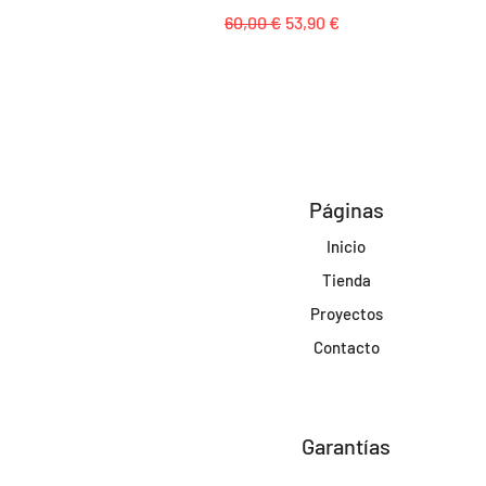
Precio
Precio de oferta
60,00 €
53,90 €
Páginas
Inicio
Tienda
Proyectos
Contacto
Garantías