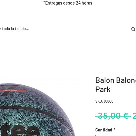
*Entregas desde 24 horas
DOOR
NUTRICIÓN E HIDRATRACIÓN
TRAINING
Balón Balon
Park
SKU: 80680
P
 35,00 € 
Cantidad
*