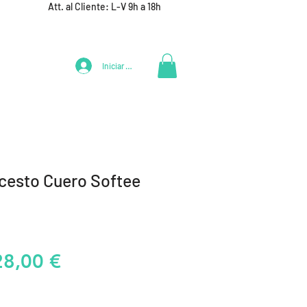
Att. al Cliente: L-V 9h a 18h
Iniciar Sesión
LIFESTYLE
+ DEPORTES
EQUIPAMIENTO EQUIPOS
cesto Cuero Softee
recio
Precio
28,00 €
de