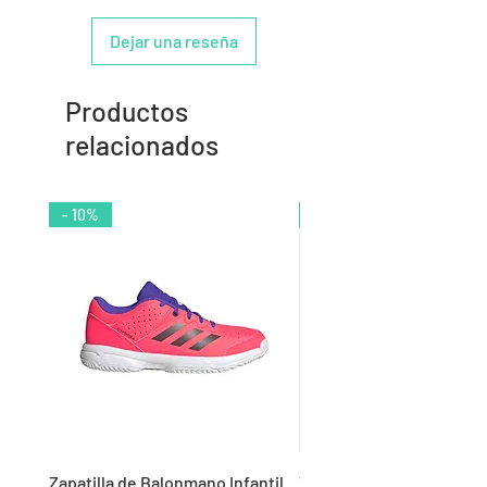
Dejar una reseña
Productos
relacionados
- 10%
- 9%
Zapatilla de Balonmano Infantil
Zapatilla de Balonmano I