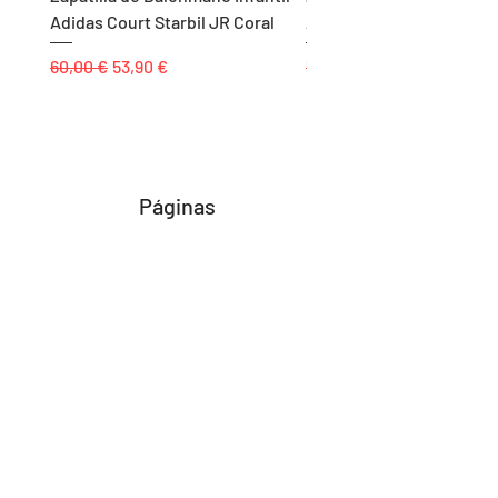
Adidas Court Starbil JR Coral
Adidas Ligra 8 K Blanco
Precio
Precio de oferta
Precio
60,00 €
53,90 €
55,00 €
Páginas
Inicio
Tienda
Proyectos
Contacto
Formas de Pago