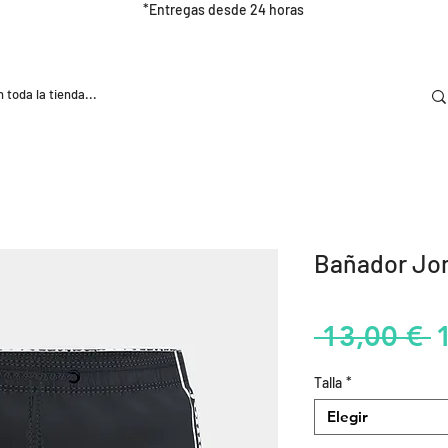
*Entregas desde 24 horas
DOOR
NUTRICIÓN E HIDRATRACIÓN
TRAINING
Bañador Jo
P
 13,00 € 
Talla
*
Elegir