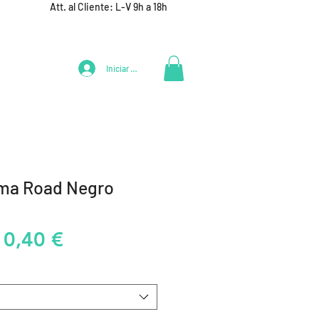
Att. al Cliente: L-V 9h a 18h
Iniciar Sesión
LIFESTYLE
+ DEPORTES
EQUIPAMIENTO EQUIPOS
ma Road Negro
recio
Precio
10,40 €
de
oferta