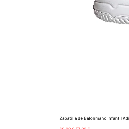
Zapatilla de Balonmano Infantil Ad
Precio
Precio de oferta
60,00 €
53,90 €